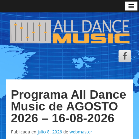
Inicio
Podcast All Dance Music
Zona Descarga ADM
Sesiones
Radio
Emisoras de Radio
Video Show
Programa All Dance
Aviso Legal
Music de AGOSTO
Personalizar Cookies
2026 – 16-08-2026
Política de Cookies
Política de Privacidad
Publicada en
julio 8, 2026
de
webmaster