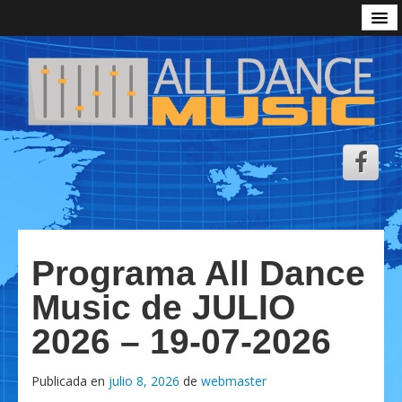
Inicio
Podcast All Dance Music
Zona Descarga ADM
Sesiones
Radio
Emisoras de Radio
Video Show
Programa All Dance
Aviso Legal
Music de JULIO
Personalizar Cookies
2026 – 19-07-2026
Política de Cookies
Política de Privacidad
Publicada en
julio 8, 2026
de
webmaster