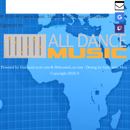
© 2025 All Dance Music. Todos los derechos reservados.
Síguenos en:
Facebook
,
Instagram
Powered by
EmisionLocal.com
&
Webcastellon.com
- Desing by
Guillermo Mon
-
Copyright 2026 ©