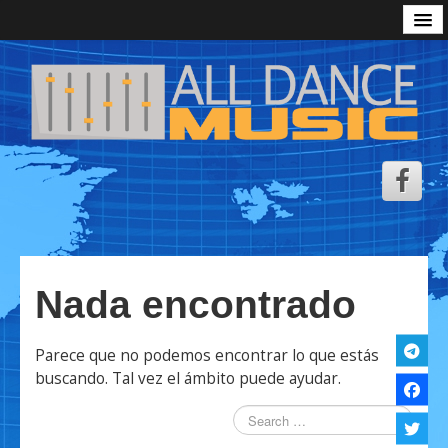
Inicio
Podcast All Dance Music
Zona Descarga ADM
Sesiones
Radio
Emisoras de Radio
Video Show
Nada encontrado
Aviso Legal
Personalizar Cookies
Parece que no podemos encontrar lo que estás
Política de Cookies
buscando. Tal vez el ámbito puede ayudar.
Política de Privacidad