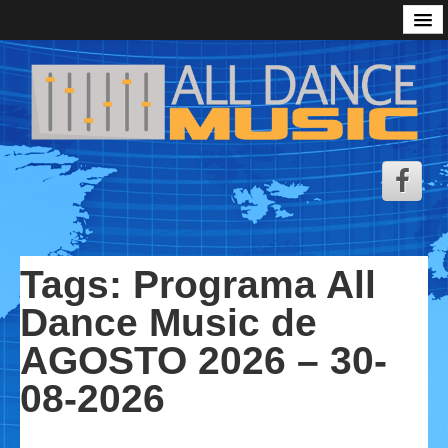
Inicio
Podcast All Dance Music
Zona Descarga ADM
Sesiones
Radio
Emisoras de Radio
Video Show
Tags:
Programa All
Aviso Legal
Dance Music de
Personalizar Cookies
AGOSTO 2026 – 30-
Política de Cookies
08-2026
Política de Privacidad